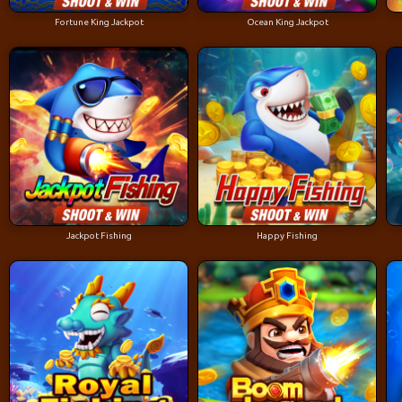
Fortune King Jackpot
Ocean King Jackpot
Jackpot Fishing
Happy Fishing