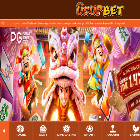
rmain Online. Semoga anda semuanya sukses profit bersama kami di Ucupbet
Selamat
TOGEL
SLOT
LIVE CASINO
SPORT
ARCADE
SABU