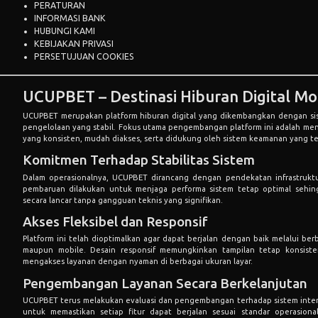
PERATURAN
INFORMASI BANK
HUBUNGI KAMI
KEBIJAKAN PRIVASI
PERSETUJUAN COOKIES
UCUPBET – Destinasi Hiburan Digital M
UCUPBET merupakan platform hiburan digital yang dikembangkan dengan sist
pengelolaan yang stabil. Fokus utama pengembangan platform ini adalah me
yang konsisten, mudah diakses, serta didukung oleh sistem keamanan yang te
Komitmen Terhadap Stabilitas Sistem
Dalam operasionalnya, UCUPBET dirancang dengan pendekatan infrastruktu
pembaruan dilakukan untuk menjaga performa sistem tetap optimal sehin
secara lancar tanpa gangguan teknis yang signifikan.
Akses Fleksibel dan Responsif
Platform ini telah dioptimalkan agar dapat berjalan dengan baik melalui ber
maupun mobile. Desain responsif memungkinkan tampilan tetap konsist
mengakses layanan dengan nyaman di berbagai ukuran layar.
Pengembangan Layanan Secara Berkelanjutan
UCUPBET terus melakukan evaluasi dan pengembangan terhadap sistem intern
untuk memastikan setiap fitur dapat berjalan sesuai standar operasion