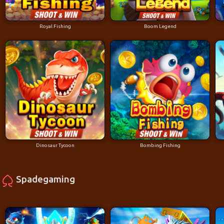
Royal Fishing
Boom Legend
Dinosaur Tycoon
Bombing Fishing
Spadegaming