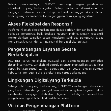
Dalam operasionalnya, UCUPBET dirancang dengan pendekatan
infrastruktur yang berkelanjutan. Setiap pembaruan dilakukan untuk
menjaga performa sistem tetap optimal sehingga akses dapat
berlangsung secara lancar tanpa gangguan teknis yang signifikan.
Akses Fleksibel dan Responsif
Platform ini telah dioptimalkan agar dapat berjalan dengan baik melalui
berbagai perangkat, baik desktop maupun mobile. Desain responsif
memungkinkan tampilan tetap konsisten sehingga pengguna dapat
mengakses layanan dengan nyaman di berbagai ukuran layar.
Pengembangan Layanan Secara
Berkelanjutan
UCUPBET terus melakukan evaluasi dan pengembangan terhadap
sistem internalnya. Langkah ini bertujuan untuk memastikan setiap fitur
dapat berjalan sesuai standar operasional dan tetap relevan dengan
kebutuhan pengguna di era digital yang terus berkembang.
Lingkungan Digital yang Terkelola
Sebagai platform yang berkembang, UCUPBET membangun ekosistem
yang terstruktur dengan pengelolaan sistem yang terintegrasi. Hal ini
membantu menjaga stabilitas layanan sekaligus memastikan
pengalaman digital tetap terkendali dan aman.
Visi dan Pengembangan Platform