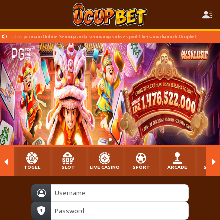
situs permain Online. Semoga anda semuanya sukses profit bersama kami di Ucupbet
TOGEL
SLOT
LIVE CASINO
SPORT
ARCADE
SABU