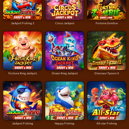
Jackpot Fishing 2
Circus Jackpot
Fortune Zombie
Fortune King Jackpot
Ocean King Jackpot
Dinosaur Tycoon II
Jackpot Fishing
Happy Fishing
All-star Fishing