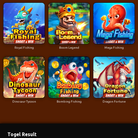
Royal Fishing
Boom Legend
Mega Fishing
Dinosaur Tycoon
Bombing Fishing
Dragon Fortune
Togel Result