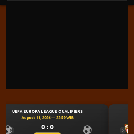
SPAIN LA LIGA
August 16, 2026 — 02:30 WIB
0 : 0
Previous
Next