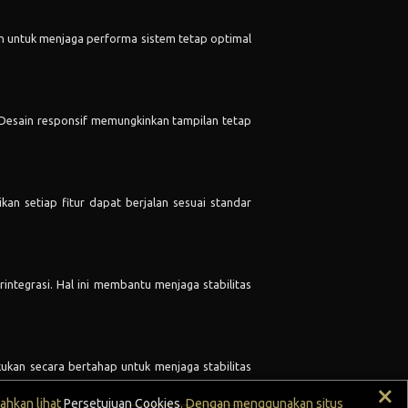
n untuk menjaga performa sistem tetap optimal
unes
Tiger's Treasures
. Desain responsif memungkinkan tampilan tetap
an setiap fitur dapat berjalan sesuai standar
dusa
Seven 7's
tegrasi. Hal ini membantu menjaga stabilitas
ukan secara bertahap untuk menjaga stabilitas
×
ahkan lihat
Persetujuan Cookies
. Dengan menggunakan situs