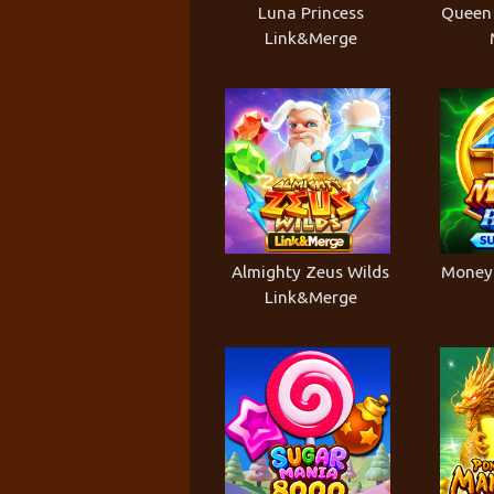
Luna Princess
Queen 
Link&Merge
Almighty Zeus Wilds
Money 
Link&Merge