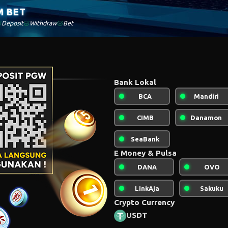
M BET
Deposit
Withdraw
Bet
ey On Reels
Dragon's Rhythm
Break Away 
Link&Win
Bank Lokal
BCA
Mandiri
CIMB
Danamon
SeaBank
 Burst Frenzy
Chicken Night Fever
Joker Ice Fren
E Money & Pulsa
Strike
DANA
OVO
LinkAja
Sakuku
Crypto Currency
USDT