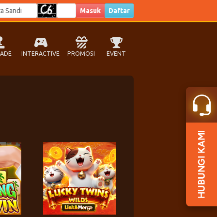
Selamat datang di Ucupbet situs permain Online. Semoga anda semuanya sukses pr
Masuk
Daftar
ADE
INTERACTIVE
PROMOSI
EVENT