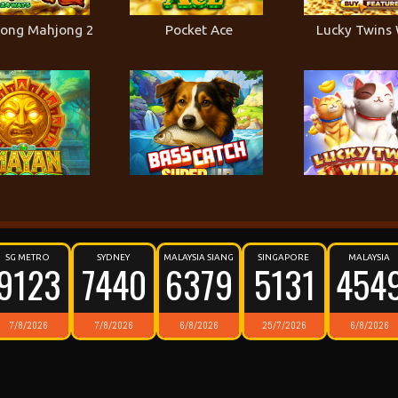
Pong Mahjong 2
Pocket Ace
Lucky Twins 
yan Boost
Bass Catch SUPER UP
Lucky Twins 
Jackpot
SG METRO
SYDNEY
MALAYSIA SIANG
SINGAPORE
MALAYSIA
9123
7440
6379
5131
454
7/8/2026
7/8/2026
6/8/2026
25/7/2026
6/8/2026