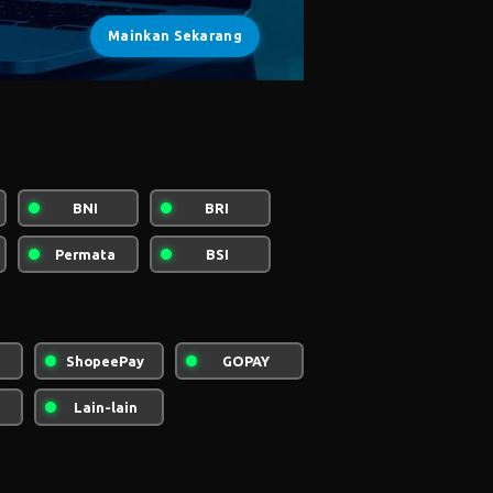
Mainkan Sekarang
Gold
Star Stash Wild 7's
BNI
BRI
Permata
BSI
zy Epic
Bears Make Bank!
Power Combo
ShopeePay
GOPAY
Lain-lain