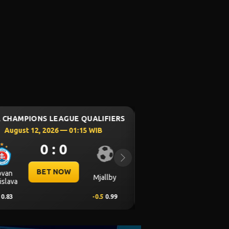
 Blitz
Wrath of Seth-Split
OTBALL F24 ELITE CLUB FRIENDLY
August 7, 2026 — 14:45 WIB
ounty
Bonny's Treasures
0 : 1
Next
BET NOW
e-Paris Saint
Leipzig
Germain
0
0.83
0.00
0.93