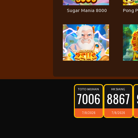
Sugar Mania 8000
Pong 
Almighty Zeus Empire
Ma
TOTO WUHAN
HK SIANG
7006
8867
7/8/2026
7/8/2026