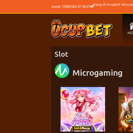
Selamat datang di Ucupbet situs permain 
Jumat 7/08/2026 07:58:28
HO
Slot
Microgaming