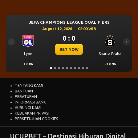
FA CHAMPIONS LEAGUE QUALIFIERS
UEFA CH
August 12, 2026 — 02:00 WIB
Au
0 : 0
Previous
Next
BET NOW
Sparta Praha
SK Sturm Graz
-1
0.96
-0.5
0.95
TENTANG KAMI
BANTUAN
PERATURAN
INFORMASI BANK
HUBUNGI KAMI
KEBIJAKAN PRIVASI
PERSETUJUAN COOKIES
UCUPBET – Destinasi Hiburan Digital