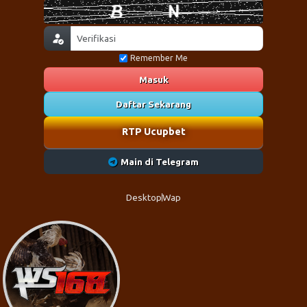
Remember Me
Masuk
Daftar Sekarang
RTP Ucupbet
Main di Telegram
Desktop
Wap