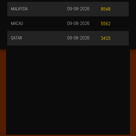
MALAYSIA
09-08-2026
8548
MACAU
09-08-2026
5562
QATAR
09-08-2026
3415