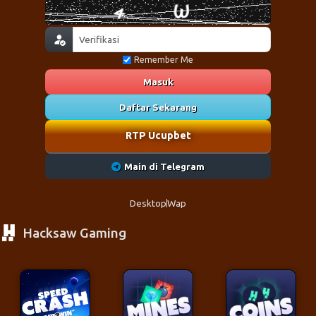
Remember Me
Masuk
Daftar Sekarang
RTP Ucupbet
Main di Telegram
Desktop
Wap
Hacksaw Gaming