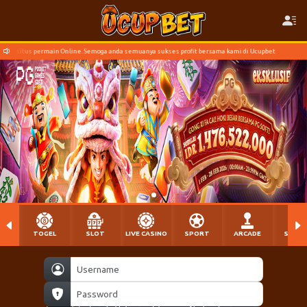
 situs permain Online. Semoga anda semuanya sukses profit bersama kami di Ucupbet
TOGEL
SLOT
LIVE CASINO
SPORT
ARCADE
SABU