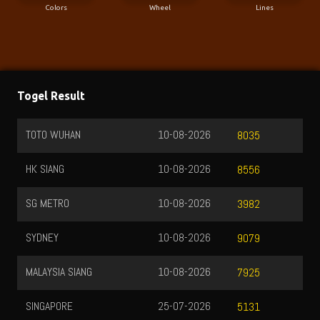
Colors
Wheel
Lines
Togel Result
TOTO WUHAN
10-08-2026
8035
HK SIANG
10-08-2026
8556
SG METRO
10-08-2026
3982
SYDNEY
10-08-2026
9079
MALAYSIA SIANG
10-08-2026
7925
SINGAPORE
25-07-2026
5131